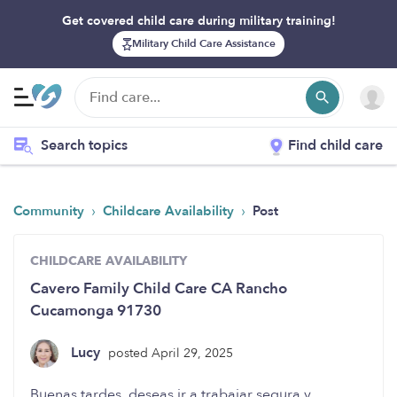
Get covered child care during military training!
Military Child Care Assistance
Search topics
Find child care
›
›
Community
Childcare Availability
Post
CHILDCARE AVAILABILITY
Cavero Family Child Care CA Rancho
Cucamonga 91730
Lucy
posted April 29, 2025
Buenas tardes, deseas ir a trabajar segura y