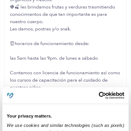
🍓🍒 les brindamos frutas y verduras trasmitiendo
conocimientos de que tan importante es para
nuestro cuerpo.
Les damos, postres y/o snak.
⏰️horarios de funcionamiento desde:
las 5am hasta las 9pm. de lunes a sábado
Contamos con licencia de funcionamiento así como
los cursos de capacitación para el cuidado de
nuestros niños.
estamos con disponibilidad de 4 cupos para el
cuidado de niños, programa tu visita te esperamos
Your privacy matters.
felices 🤗🤗🤗🤗
We use cookies and similar technologies (such as pixels)
0 Likes
0 Replies