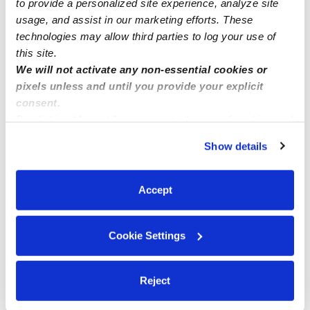
to provide a personalized site experience, analyze site
usage, and assist in our marketing efforts. These
Me
technologies may allow third parties to log your use of
this site.
We will not activate any non-essential cookies or
pixels unless and until you provide your explicit
Related Posts
consent.
By clicking “Accept,” you agree to the use of cookies and
🌸⭐️ Anne and Claire daycare/childcare (North natomas)
similar technologies as described in our
Privacy Policy
.
Show details
95835🌸⭐️
You can reject non-essential cookies or manage your
preferences at any time by clicking “Cookie Settings.”
Accept
Availability 92610
Cookie Settings
Daycare in Steger IL
Reject
Cavero Family Child Care 91730 California