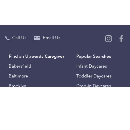
Call Us
Email Us
Find an Upwards Caregiver
Popular Searches
Bakersfield
Infant Daycares
Baltimore
Toddler Daycares
Brooklyn
Drop-in Daycares
Chicago
Subsidized Daycares
El Paso
Company
Houston
Provide Care
Los Angeles
Start a Daycare